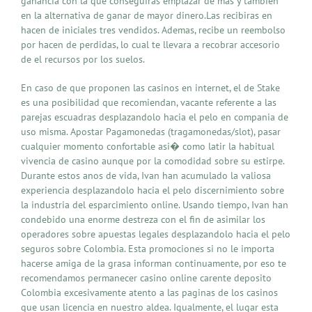
ganancia con la que conseguiras emplazar de mas y tambien
en la alternativa de ganar de mayor dinero.Las recibiras en
hacen de iniciales tres vendidos. Ademas, recibe un reembolso
por hacen de perdidas, lo cual te llevara a recobrar accesorio
de el recursos por los suelos.
En caso de que proponen las casinos en internet, el de Stake
es una posibilidad que recomiendan, vacante referente a las
parejas escuadras desplazandolo hacia el pelo en compania de
uso misma. Apostar Pagamonedas (tragamonedas/slot), pasar
cualquier momento confortable asi� como latir la habitual
vivencia de casino aunque por la comodidad sobre su estirpe.
Durante estos anos de vida, Ivan han acumulado la valiosa
experiencia desplazandolo hacia el pelo discernimiento sobre
la industria del esparcimiento online. Usando tiempo, Ivan han
condebido una enorme destreza con el fin de asimilar los
operadores sobre apuestas legales desplazandolo hacia el pelo
seguros sobre Colombia. Esta promociones si no le importa
hacerse amiga de la grasa informan continuamente, por eso te
recomendamos permanecer casino online carente deposito
Colombia excesivamente atento a las paginas de los casinos
que usan licencia en nuestro aldea. Igualmente, el lugar esta