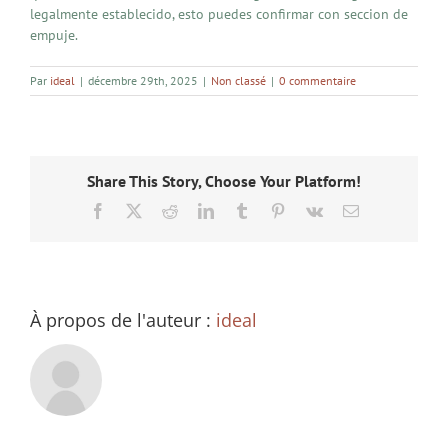
legalmente establecido, esto puedes confirmar con seccion de
empuje.
Par
ideal
|
décembre 29th, 2025
|
Non classé
|
0 commentaire
Share This Story, Choose Your Platform!
Facebook
X
Reddit
LinkedIn
Tumblr
Pinterest
Vk
Email
À propos de l'auteur :
ideal