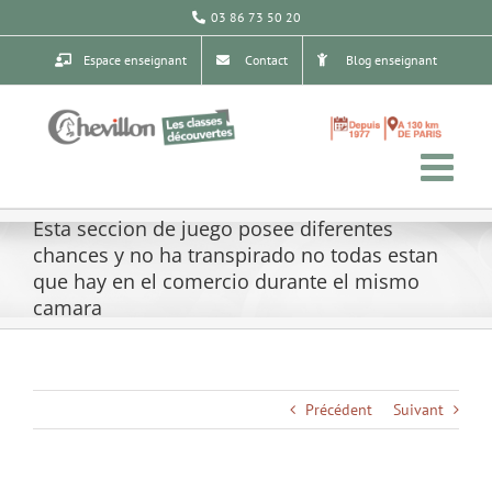
Passer
03 86 73 50 20
au
contenu
Espace enseignant
Contact
Blog enseignant
Esta seccion de juego posee diferentes
chances y no ha transpirado no todas estan
que hay en el comercio durante el mismo
camara
Précédent
Suivant