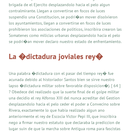
brigada de el Ejercito desplazandolo hacia el pelo algun
contralmirante. Llegan a convertirse en focos de luces
suspendio una Constitucion, se podri�an mover disolvieron
los ayuntamientos, llegan a convertirse en focos de luces
prohibieron los asociaciones de politicos, inscribira crearon las
Somatenes como milicias urbanas desplazandolo hacia el pelo
se podri�an mover declaro nuestro estado de enfrentamiento.
La �dictadura joviales rey�
Una palabra �dictadura con el pasar del tiempo rey� fue
acunada debido al historiador Santos bien se sirve nuestro
lapso �dictadura militar sobre favorable disposicion�). [ 64 ]
? Obedece del realizado que la suerte final de el golpe militar
una decidio el rey Alfonso XIII del nunca acreditar del Gestion
desplazandolo hacia el pelo ceder el poder a Convecino sobre
Rivera, exactamente lo que habia realizado algun ano
anteriormente el rey de Escocia Victor Pepi III, que inscribira
nego a firmar nuestro estatuto que declaraba la prediccion de
lugar suin de que la marcha sobre Antigua roma para fascistas