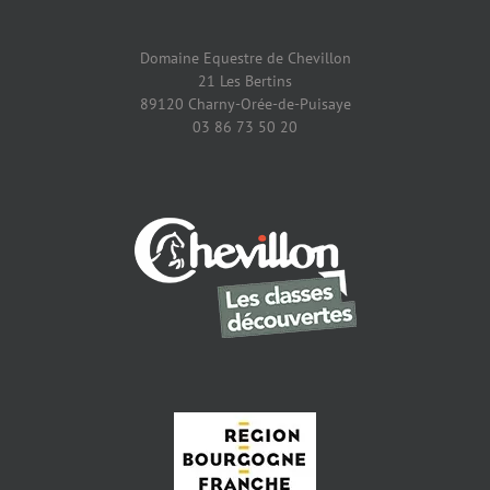
Domaine Equestre de Chevillon
21 Les Bertins
89120 Charny-Orée-de-Puisaye
03 86 73 50 20