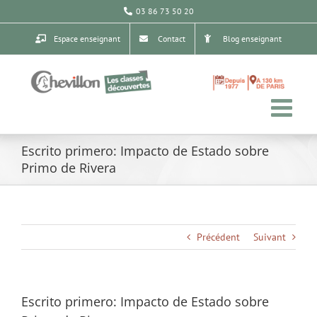
Passer
03 86 73 50 20
au
contenu
Espace enseignant
Contact
Blog enseignant
Escrito primero: Impacto de Estado sobre
Primo de Rivera
Précédent
Suivant
Escrito primero: Impacto de Estado sobre