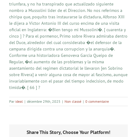
triunfara, y no ha transpirado que actualizado siguiente
nombro a Mussolini lider de el Direccion. No nos referimos a
chiripa que, poquito tras instaurarse la dictadura, Alfonso XIII
le dijera a Victor Antonio III del curso encima de una visita
oficial en Inglaterra: �Bien tengo mi Mussolini�. [ cuarenta y
cinco ] ? Para el pormenor, Primo sobre Rivera admiraba dentro
del Duce, alrededor del cual consideraba �el defensor de la
campana dirigida contra una corrupcion y la anarquia�.
Conforme una historiadora Genoveva Garcia Queipo de
Regular, �el aumento de las problemas y la misma
asentamiento del regimen dictatorial le llevaron [en Sobrino
sobre Rivera] a venir alguna cosa de mayor al fascismo, aunque
invariablemente con el pasar del tiempo indecision, de modo
timida�. [ 66 ] ?
Par
ideal
|
décembre 29th, 2025
|
Non classé
|
0 commentaire
Share This Story, Choose Your Platform!