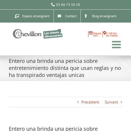
Passer
03 86 73 50 20
au
contenu
Espace enseignant
Contact
Blog enseignant
Entero una brinda una pericia sobre
entretenimiento distinta que usan reglas y no
ha transpirado ventajas unicas
Précédent
Suivant
Entero una brinda una pericia sobre