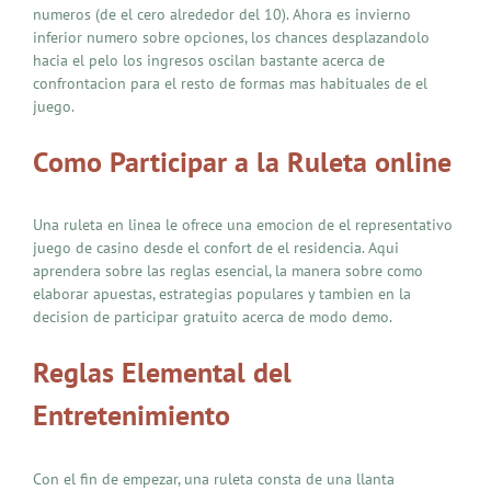
numeros (de el cero alrededor del 10). Ahora es invierno
inferior numero sobre opciones, los chances desplazandolo
hacia el pelo los ingresos oscilan bastante acerca de
confrontacion para el resto de formas mas habituales de el
juego.
Como Participar a la Ruleta online
Una ruleta en linea le ofrece una emocion de el representativo
juego de casino desde el confort de el residencia. Aqui
aprendera sobre las reglas esencial, la manera sobre como
elaborar apuestas, estrategias populares y tambien en la
decision de participar gratuito acerca de modo demo.
Reglas Elemental del
Entretenimiento
Con el fin de empezar, una ruleta consta de una llanta