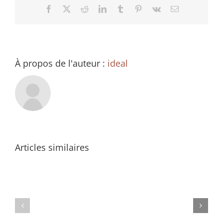
Facebook
X
Reddit
LinkedIn
Tumblr
Pinterest
Vk
Email
À propos de l'auteur :
ideal
Articles similaires