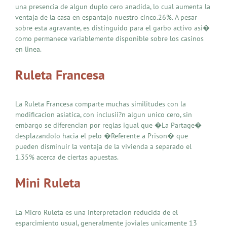
una presencia de algun duplo cero anadida, lo cual aumenta la
ventaja de la casa en espantajo nuestro cinco.26%. A pesar
sobre esta agravante, es distinguido para el garbo activo asi�
como permanece variablemente disponible sobre los casinos
en linea.
Ruleta Francesa
La Ruleta Francesa comparte muchas similitudes con la
modificacion asiatica, con inclusii?n algun unico cero, sin
embargo se diferencian por reglas igual que �La Partage�
desplazandolo hacia el pelo �Referente a Prison� que
pueden disminuir la ventaja de la vivienda a separado el
1.35% acerca de ciertas apuestas.
Mini Ruleta
La Micro Ruleta es una interpretacion reducida de el
esparcimiento usual, generalmente joviales unicamente 13