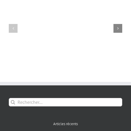
Rechercher:
Articles récents