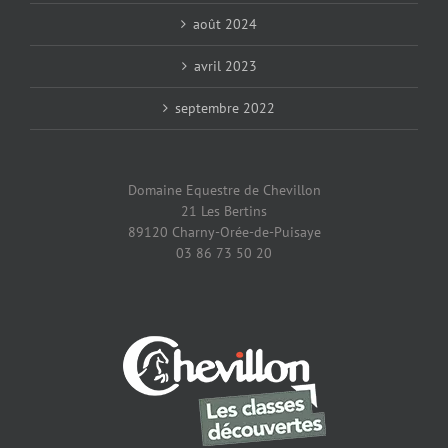
août 2024
avril 2023
septembre 2022
Domaine Equestre de Chevillon
21 Les Bertins
89120 Charny-Orée-de-Puisaye
03 86 73 50 20