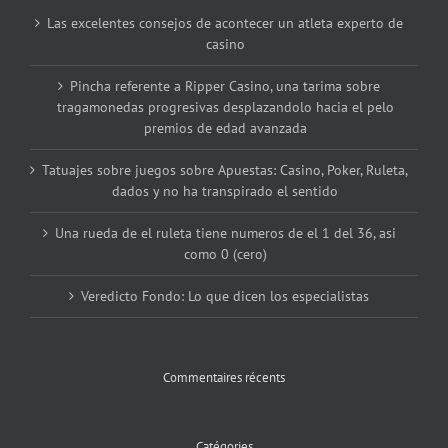
Las excelentes consejos de acontecer un atleta experto de
casino
Pincha referente a Ripper Casino, una tarima sobre
tragamonedas progresivas desplazandolo hacia el pelo
premios de edad avanzada
Tatuajes sobre juegos sobre Apuestas: Casino, Poker, Ruleta,
dados y no ha transpirado el sentido
Una rueda de el ruleta tiene numeros de el 1 del 36, asi
como 0 (cero)
Veredicto Fondo: Lo que dicen los especialistas
Commentaires récents
Catégories