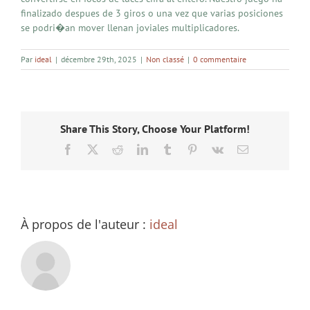
finalizado despues de 3 giros o una vez que varias posiciones
se podri�an mover llenan joviales multiplicadores.
Par
ideal
|
décembre 29th, 2025
|
Non classé
|
0 commentaire
Share This Story, Choose Your Platform!
Facebook
X
Reddit
LinkedIn
Tumblr
Pinterest
Vk
Email
À propos de l'auteur :
ideal