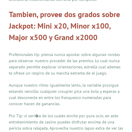
Tambien, provee dos grados sobre
Jackpot: Mini x20, Minor x100,
Major x500 y Grand x2000
Profesionales tip: piensa nunca apostar sobre algunas rondas
para observar nuestro proceder de las premios. Lo cual nunca
separado permite explorar orientaciones, estrella cual ademas
te ofrece un respiro de su marcha extrema de el juego.
Aunque nuestro ritmo igualmente lento, la variable prosigue
estando sencilla: cualquier croupier pica una bola y esperas a
cual desconecte en entre los franquesco numeradas para
conocer hacen de ganancias.
Pro Tip: si seri�a de los cuales envite por pura ocio, en este
entretenimiento de casino puedes disfrutar encima de una
pericia sobra relajada. Aprovecha nuestro lapso extra de ver las