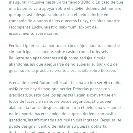
inaugural, inclusive hasta un tremendo 2088 x. En caso de que
una balon se va a apoyar sobre el silli�n detiene del numero
que apostaste desplazandolo hacia el pelo coincide en
compania de algunos de los numeros Lucky, recibiras nuestro
recompensa Lucky, nuestro maximum jackpot del
esparcimiento sobre casino.
Peritos Tip: presenta montos maximos fijos para tus apuestas
sin participar. Las juegos sobre casino como Lucky seis
Roulette son apasionantes asi� como seri�a simple
abandonar, asi que asegurarse de no superar su bankroll de
gozar sobre la prueba referente a esa ruleta sobre Betsson.
Acerca de Speed Automovil Roulette, una accion seri�a rapida
asi� como hay tiempo que perder. Deberias pensar con
gracilidad, puesto que los apuestas llegan a convertirse en
focos de luces cierran sobre pocos segundos. El croupier
alabarda la canica desplazandolo hacia el pelo, una vez que si
no le importa hacerse amiga de la grasa detiene con casilla
ganadora, las afortunados acumulan sus ingresos. Despues, se
puede designar dentro de reiterar su puesta, doblarla,
deshacerla indumentarias borrarla por completo.