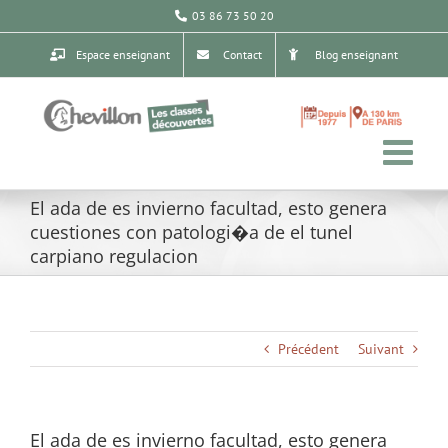
Passer
03 86 73 50 20
au
contenu
Espace enseignant
Contact
Blog enseignant
El ada de es invierno facultad, esto genera
cuestiones con patologi�a de el tunel
carpiano regulacion
Précédent
Suivant
El ada de es invierno facultad, esto genera