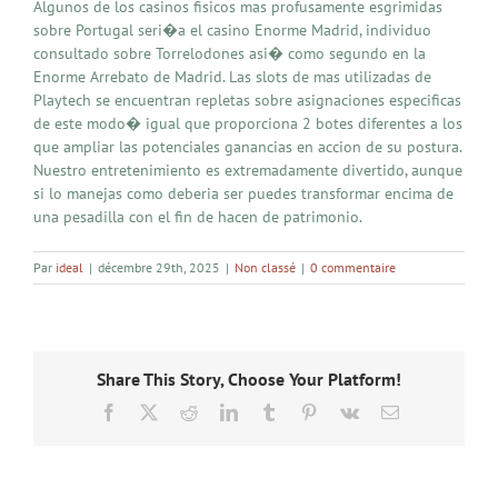
Algunos de los casinos fisicos mas profusamente esgrimidas
sobre Portugal seri�a el casino Enorme Madrid, individuo
consultado sobre Torrelodones asi� como segundo en la
Enorme Arrebato de Madrid. Las slots de mas utilizadas de
Playtech se encuentran repletas sobre asignaciones especificas
de este modo� igual que proporciona 2 botes diferentes a los
que ampliar las potenciales ganancias en accion de su postura.
Nuestro entretenimiento es extremadamente divertido, aunque
si lo manejas como deberia ser puedes transformar encima de
una pesadilla con el fin de hacen de patrimonio.
Par
ideal
|
décembre 29th, 2025
|
Non classé
|
0 commentaire
Share This Story, Choose Your Platform!
Facebook
X
Reddit
LinkedIn
Tumblr
Pinterest
Vk
Email