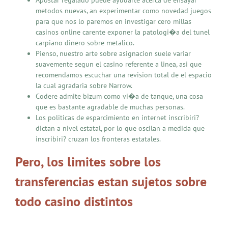
Apostar regalado puede ayudarte acerca de ensayar
metodos nuevas, an experimentar como novedad juegos
para que nos lo paremos en investigar cero millas
casinos online carente exponer la patologi�a del tunel
carpiano dinero sobre metalico.
Pienso, nuestro arte sobre asignacion suele variar
suavemente segun el casino referente a linea, asi que
recomendamos escuchar una revision total de el espacio
la cual agradaria sobre Narrow.
Codere admite bizum como vi�a de tanque, una cosa
que es bastante agradable de muchas personas.
Los politicas de esparcimiento en internet inscribiri?
dictan a nivel estatal, por lo que oscilan a medida que
inscribiri? cruzan los fronteras estatales.
Pero, los limites sobre los
transferencias estan sujetos sobre
todo casino distintos