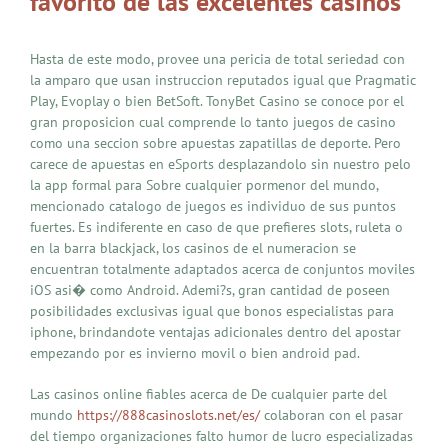
favorito de las excelentes casinos
Hasta de este modo, provee una pericia de total seriedad con
la amparo que usan instruccion reputados igual que Pragmatic
Play, Evoplay o bien BetSoft. TonyBet Casino se conoce por el
gran proposicion cual comprende lo tanto juegos de casino
como una seccion sobre apuestas zapatillas de deporte. Pero
carece de apuestas en eSports desplazandolo sin nuestro pelo
la app formal para Sobre cualquier pormenor del mundo,
mencionado catalogo de juegos es individuo de sus puntos
fuertes. Es indiferente en caso de que prefieres slots, ruleta o
en la barra blackjack, los casinos de el numeracion se
encuentran totalmente adaptados acerca de conjuntos moviles
iOS asi� como Android. Ademi?s, gran cantidad de poseen
posibilidades exclusivas igual que bonos especialistas para
iphone, brindandote ventajas adicionales dentro del apostar
empezando por es invierno movil o bien android pad.
Las casinos online fiables acerca de De cualquier parte del
mundo
https://888casinoslots.net/es/
colaboran con el pasar
del tiempo organizaciones falto humor de lucro especializadas