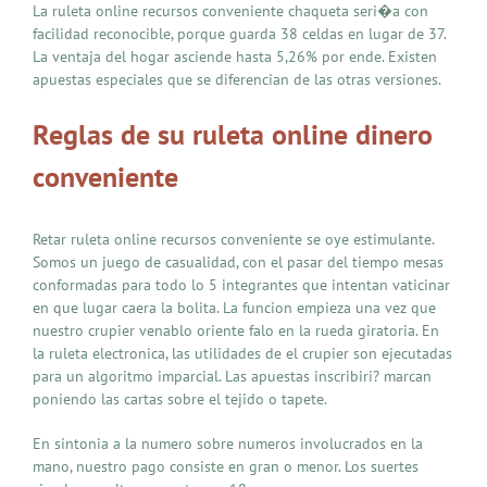
La ruleta online recursos conveniente chaqueta seri�a con
facilidad reconocible, porque guarda 38 celdas en lugar de 37.
La ventaja del hogar asciende hasta 5,26% por ende. Existen
apuestas especiales que se diferencian de las otras versiones.
Reglas de su ruleta online dinero
conveniente
Retar ruleta online recursos conveniente se oye estimulante.
Somos un juego de casualidad, con el pasar del tiempo mesas
conformadas para todo lo 5 integrantes que intentan vaticinar
en que lugar caera la bolita. La funcion empieza una vez que
nuestro crupier venablo oriente falo en la rueda giratoria. En
la ruleta electronica, las utilidades de el crupier son ejecutadas
para un algoritmo imparcial. Las apuestas inscribiri? marcan
poniendo las cartas sobre el tejido o tapete.
En sintonia a la numero sobre numeros involucrados en la
mano, nuestro pago consiste en gran o menor. Los suertes