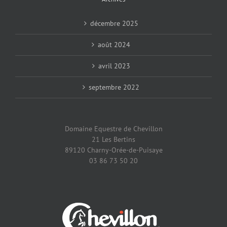
décembre 2025
août 2024
avril 2023
septembre 2022
Domaine Equestre de Chevillon
21 Les Bertins
89120 Charny-Orée-de-Puisaye
03 86 73 50 20