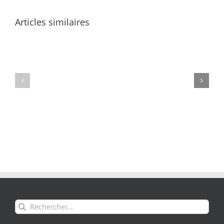
Articles similaires
Rechercher: