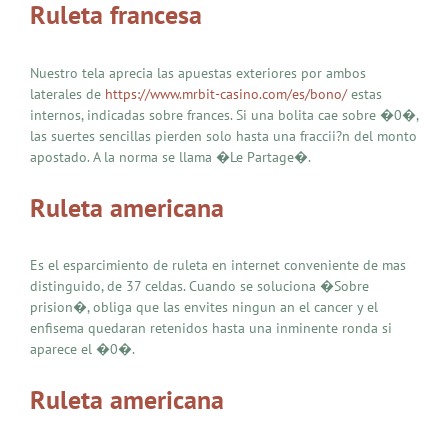
Ruleta francesa
Nuestro tela aprecia las apuestas exteriores por ambos
laterales de
https://www.mrbit-casino.com/es/bono/
estas
internos, indicadas sobre frances. Si una bolita cae sobre �0�,
las suertes sencillas pierden solo hasta una fraccii?n del monto
apostado. A la norma se llama �Le Partage�.
Ruleta americana
Es el esparcimiento de ruleta en internet conveniente de mas
distinguido, de 37 celdas. Cuando se soluciona �Sobre
prision�, obliga que las envites ningun an el cancer y el
enfisema quedaran retenidos hasta una inminente ronda si
aparece el �0�.
Ruleta americana