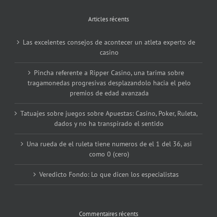
Articles récents
Las excelentes consejos de acontecer un atleta experto de
casino
Pincha referente a Ripper Casino, una tarima sobre
tragamonedas progresivas desplazandolo hacia el pelo
premios de edad avanzada
Tatuajes sobre juegos sobre Apuestas: Casino, Poker, Ruleta,
dados y no ha transpirado el sentido
Una rueda de el ruleta tiene numeros de el 1 del 36, asi
como 0 (cero)
Veredicto Fondo: Lo que dicen los especialistas
Commentaires récents