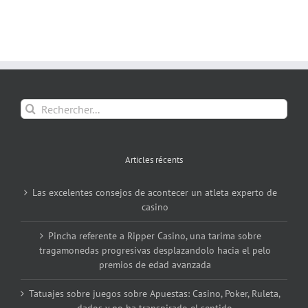
Rechercher:
Articles récents
Las excelentes consejos de acontecer un atleta experto de
casino
Pincha referente a Ripper Casino, una tarima sobre
tragamonedas progresivas desplazandolo hacia el pelo
premios de edad avanzada
Tatuajes sobre juegos sobre Apuestas: Casino, Poker, Ruleta,