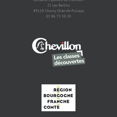
21 Les Bertins
89120 Charny-Orée-de-Puisaye
03 86 73 50 20