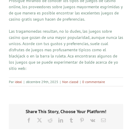
Prosigue mirando de conocer los tipos de juegos de casino
online, los proveedores sobre juegos mayormente esgrimidas y
de que manera es posible encontrar las excelentes juegos de
casino gratis segun hacen de preferencias.
Las tragamonedas resultan, no lo dudes, las juegos sobre
casino que gozan de una mayor popularidad, aunque nunca las
unicos. Acorde con tus gustos y preferencias, suele cual
disfrutes de juegos mas profusamente tipicos como el
blackjack o en la barra la ruleta. Aca encontraras algunos de
los juegos que se puede experimentar de balde acerca de yo
sitio web:
Par
ideal
|
décembre 29th, 2025
|
Non classé
|
0 commentaire
Share This Story, Choose Your Platform!
Facebook
X
Reddit
LinkedIn
Tumblr
Pinterest
Vk
Email