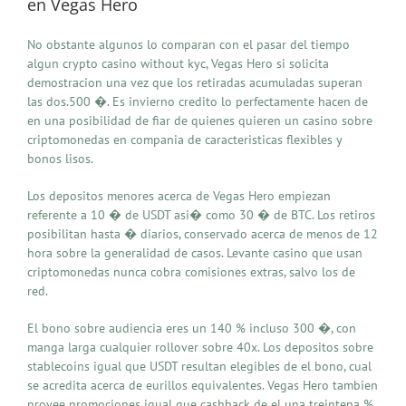
en Vegas Hero
No obstante algunos lo comparan con el pasar del tiempo
algun crypto casino without kyc, Vegas Hero si solicita
demostracion una vez que los retiradas acumuladas superan
las dos.500 �. Es invierno credito lo perfectamente hacen de
en una posibilidad de fiar de quienes quieren un casino sobre
criptomonedas en compania de caracteristicas flexibles y
bonos lisos.
Los depositos menores acerca de Vegas Hero empiezan
referente a 10 � de USDT asi� como 30 � de BTC. Los retiros
posibilitan hasta � diarios, conservado acerca de menos de 12
hora sobre la generalidad de casos. Levante casino que usan
criptomonedas nunca cobra comisiones extras, salvo los de
red.
El bono sobre audiencia eres un 140 % incluso 300 �, con
manga larga cualquier rollover sobre 40x. Los depositos sobre
stablecoins igual que USDT resultan elegibles de el bono, cual
se acredita acerca de eurillos equivalentes. Vegas Hero tambien
provee promociones igual que cashback de el una treintena %