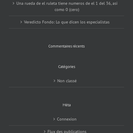
Una rueda de el ruleta tiene numeros de el 1 del 36, asi
como 0 (cero)
Veredicto Fondo: Lo que dicen los especialistas
Commentaires récents
Catégories
Non classé
Méta
Connexion
Flux des publications