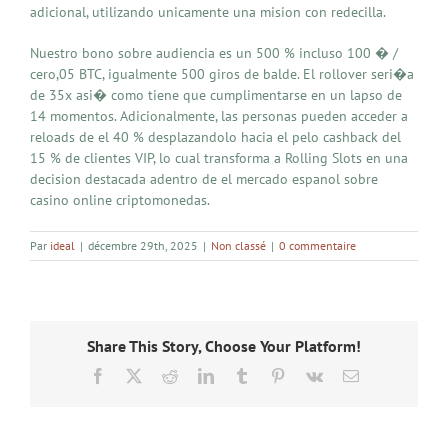
adicional, utilizando unicamente una mision con redecilla.
Nuestro bono sobre audiencia es un 500 % incluso 100 � /
cero,05 BTC, igualmente 500 giros de balde. El rollover seri�a
de 35x asi� como tiene que cumplimentarse en un lapso de
14 momentos. Adicionalmente, las personas pueden acceder a
reloads de el 40 % desplazandolo hacia el pelo cashback del
15 % de clientes VIP, lo cual transforma a Rolling Slots en una
decision destacada adentro de el mercado espanol sobre
casino online criptomonedas.
Par
ideal
|
décembre 29th, 2025
|
Non classé
|
0 commentaire
Share This Story, Choose Your Platform!
Facebook
X
Reddit
LinkedIn
Tumblr
Pinterest
Vk
Email