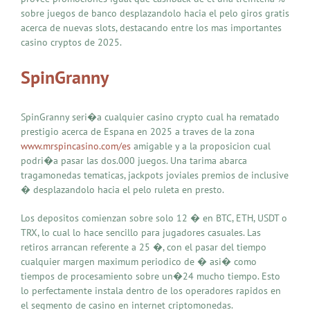
sobre juegos de banco desplazandolo hacia el pelo giros gratis
acerca de nuevas slots, destacando entre los mas importantes
casino cryptos de 2025.
SpinGranny
SpinGranny seri�a cualquier casino crypto cual ha rematado
prestigio acerca de Espana en 2025 a traves de la zona
www.mrspincasino.com/es
amigable y a la proposicion cual
podri�a pasar las dos.000 juegos. Una tarima abarca
tragamonedas tematicas, jackpots joviales premios de inclusive
� desplazandolo hacia el pelo ruleta en presto.
Los depositos comienzan sobre solo 12 � en BTC, ETH, USDT o
TRX, lo cual lo hace sencillo para jugadores casuales. Las
retiros arrancan referente a 25 �, con el pasar del tiempo
cualquier margen maximum periodico de � asi� como
tiempos de procesamiento sobre un�24 mucho tiempo. Esto
lo perfectamente instala dentro de los operadores rapidos en
el segmento de casino en internet criptomonedas.