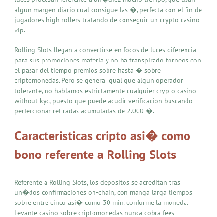
algun margen diario cual consigue las �, perfecta con el fin de
jugadores high rollers tratando de conseguir un crypto casino
vip.
Rolling Slots llegan a convertirse en focos de luces diferencia
para sus promociones materia y no ha transpirado torneos con
el pasar del tiempo premios sobre hasta � sobre
criptomonedas. Pero se genera igual que algun operador
tolerante, no hablamos estrictamente cualquier crypto casino
without kyc, puesto que puede acudir verificacion buscando
perfeccionar retiradas acumuladas de 2.000 �.
Caracteristicas cripto asi� como
bono referente a Rolling Slots
Referente a Rolling Slots, los depositos se acreditan tras
un�dos confirmaciones on-chain, con manga larga tiempos
sobre entre cinco asi� como 30 min. conforme la moneda.
Levante casino sobre criptomonedas nunca cobra fees