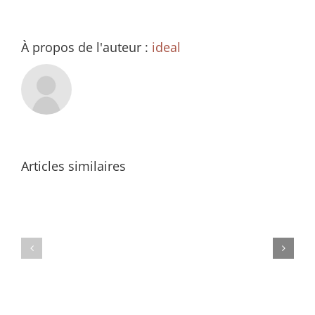
À propos de l'auteur :
ideal
Articles similaires