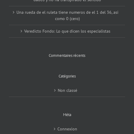
Una rueda de el ruleta tiene numeros de el 1 del 36, asi
como 0 (cero)
Veredicto Fondo: Lo que dicen los especialistas
Commentaires récents
Catégories
Non classé
Méta
Connexion