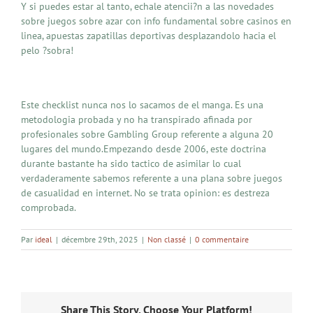
Y si puedes estar al tanto, echale atencii?n a las novedades
sobre juegos sobre azar con info fundamental sobre casinos en
linea, apuestas zapatillas deportivas desplazandolo hacia el
pelo ?sobra!
?Vayamos por partes evaluamos?
Este checklist nunca nos lo sacamos de el manga. Es una
metodologia probada y no ha transpirado afinada por
profesionales sobre Gambling Group referente a alguna 20
lugares del mundo.Empezando desde 2006, este doctrina
durante bastante ha sido tactico de asimilar lo cual
verdaderamente sabemos referente a una plana sobre juegos
de casualidad en internet. No se trata opinion: es destreza
comprobada.
Par
ideal
|
décembre 29th, 2025
|
Non classé
|
0 commentaire
Share This Story, Choose Your Platform!