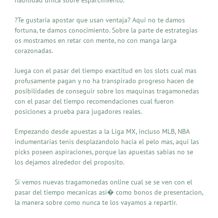
?Te gustaria apostar que usan ventaja? Aqui no te damos
fortuna, te damos conocimiento. Sobre la parte de estrategias
os mostramos en retar con mente, no con manga larga
corazonadas.
Juega con el pasar del tiempo exactitud en los slots cual mas
profusamente pagan y no ha transpirado progreso hacen de
posibilidades de conseguir sobre los maquinas tragamonedas
con el pasar del tiempo recomendaciones cual fueron
posiciones a prueba para jugadores reales.
Empezando desde apuestas a la Liga MX, incluso MLB, NBA
indumentarias tenis desplazandolo hacia el pelo mas, aqui las
picks poseen aspiraciones, porque las apuestas sabias no se
los dejamos alrededor del proposito.
Si vemos nuevas tragamonedas online cual se se ven con el
pasar del tiempo mecanicas asi� como bonos de presentacion,
la manera sobre como nunca te los vayamos a repartir.