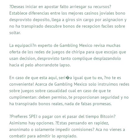
?Deseas iniciar en apostar falto arriesgar su recursos?
Establece diferencias entre los mejores casinos joviales bono
desprovisto deposito, llega a giros sin cargo por asignacion y
no ha transpirado descubre bonos de recepcion faciles sobre
soltar.
La equipacii?n experto de Gambling Mexico revisa muchas
oferta de los redes de juegos de chiripa para que escojas que
usan decision, desprovisto tanto complique desplazandolo
hacia el pelo ahorrandote lapso.
En caso de que esta aqui, seri�a igual que tu ex, ?no te es
conveniente! Acerca de Gambling Mexico solo instruimos redes
sobre juegos sobre casualidad cual en caso de que te
cumplimentan: deben permiso, te proporcionan seguridad y no
ha transpirado bonos reales, nada de falsas promesas.
?Prefieres SPEI o pagar con el pasar del tiempo Bitcoin?
Asimismo hay opciones. ?Estas pensando en rapidez,
anonimato o solamente impedir comisiones? Aca no vienes a
combatir para admitir lo apropiado.