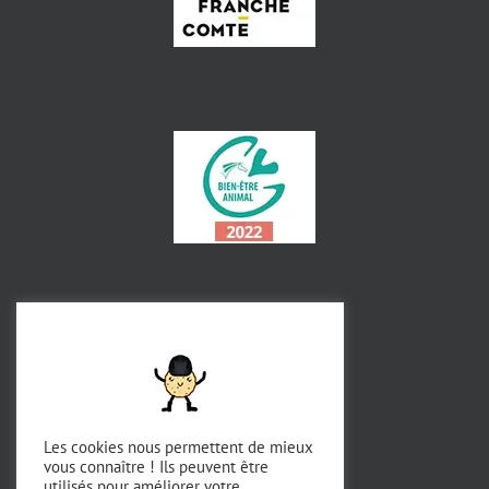
Les cookies nous permettent de mieux
vous connaître ! Ils peuvent être
utilisés pour améliorer votre