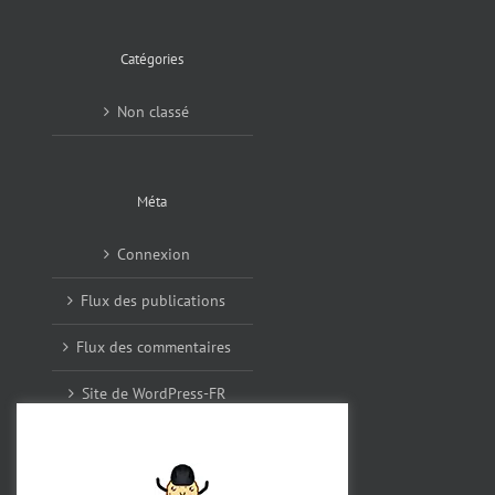
Catégories
Non classé
Méta
Connexion
Flux des publications
Flux des commentaires
Site de WordPress-FR
Archives