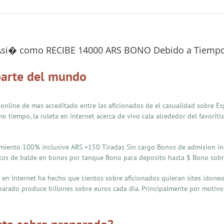
 Asi� como RECIBE 14000 ARS BONO Debido a Tiempo
 parte del mundo
 online de mas acreditado entre las aficionados de el casualidad sobre Esp
 tiempo, la ruleta en internet acerca de vivo cala alrededor del favoriti
iento 100% inclusive ARS +150 Tiradas Sin cargo Bonos de admision incl
ntos de balde en bonos por tanque Bono para deposito hasta $ Bono sobr
o en internet ha hecho que cientos sobre aficionados quieran sites idoneo
arado produce billones sobre euros cada dia. Principalmente por motivo d