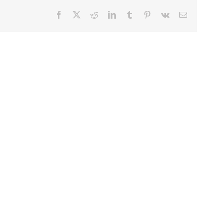
Facebook
X
Reddit
LinkedIn
Tumblr
Pinterest
Vk
Email