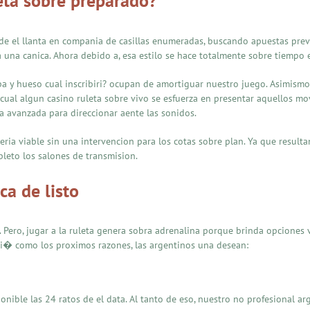
eta sobre preparado?
 de el llanta en compania de casillas enumeradas, buscando apuestas previa
a una canica. Ahora debido a, esa estilo se hace totalmente sobre tiempo 
lpa y hueso cual inscribiri? ocupan de amortiguar nuestro juego. Asimism
 cual algun casino ruleta sobre vivo se esfuerza en presentar aquellos m
a avanzada para direccionar aente las sonidos.
ia viable sin una intervencion para los cotas sobre plan. Ya que resultan
leto los salones de transmision.
ca de listo
e. Pero, jugar a la ruleta genera sobra adrenalina porque brinda opcione
si� como los proximos razones, las argentinos una desean:
sponible las 24 ratos de el data. Al tanto de eso, nuestro no profesional 