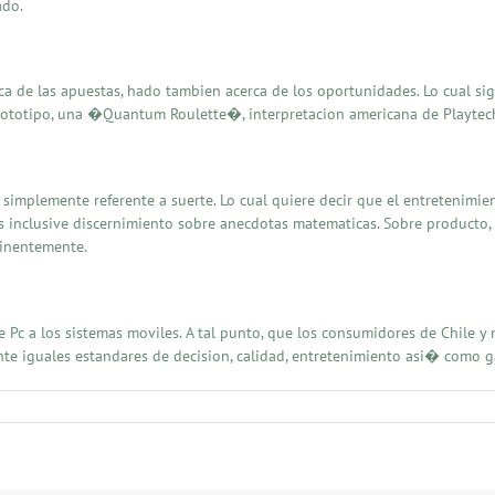
ado.
ca de las apuestas, hado tambien acerca de los oportunidades. Lo cual sig
 Prototipo, una �Quantum Roulette�, interpretacion americana de Playtec
 simplemente referente a suerte. Lo cual quiere decir que el entretenimie
nclusive discernimiento sobre anecdotas matematicas. Sobre producto, cad
tinentemente.
e Pc a los sistemas moviles. A tal punto, que los consumidores de Chile
te iguales estandares de decision, calidad, entretenimiento asi� como g