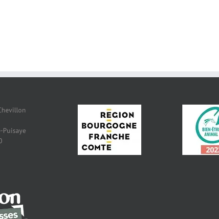
Chevillon
-Puisaye
0