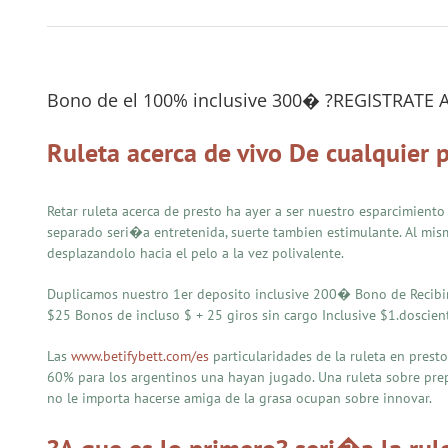
Bono de el 100% inclusive 300� ?REGISTRATE
Ruleta acerca de vivo De cualquier
Retar ruleta acerca de presto ha ayer a ser nuestro esparcimiento
separado seri�a entretenida, suerte tambien estimulante. Al mismo
desplazandolo hacia el pelo a la vez polivalente.
Duplicamos nuestro 1er deposito inclusive 200� Bono de Recibim
$25 Bonos de incluso $ + 25 giros sin cargo Inclusive $1.doscie
Las
www.betifybett.com/es
particularidades de la ruleta en prest
60% para los argentinos una hayan jugado. Una ruleta sobre prep
no le importa hacerse amiga de la grasa ocupan sobre innovar.