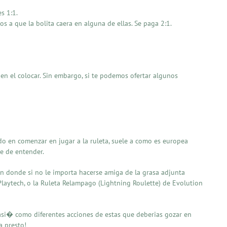
s 1:1.
s a que la bolita caera en alguna de ellas. Se paga 2:1.
en el colocar. Sin embargo, si te podemos ofertar algunos
do en comenzar en jugar a la ruleta, suele a como es europea
le de entender.
(en donde si no le importa hacerse amiga de la grasa adjunta
laytech, o la Ruleta Relampago (Lightning Roulette) de Evolution
si� como diferentes acciones de estas que deberias gozar en
a presto!