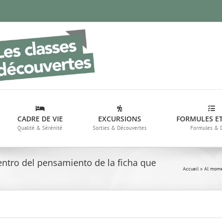
CADRE DE VIE
EXCURSIONS
FORMULES ET
Qualité & Sérénité
Sorties & Découvertes
Formules & 
ntro del pensamiento de la ficha que
Accueil
»
Al momen