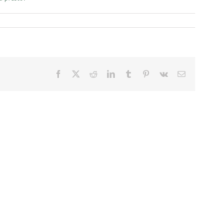
Facebook
X
Reddit
LinkedIn
Tumblr
Pinterest
Vk
Email