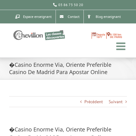
Passer
03 86 73 50 20
au
contenu
Espace enseignant
Contact
Blog enseignant
�Casino Enorme Via, Oriente Preferible
Casino De Madrid Para Apostar Online
Précédent
Suivant
�Casino Enorme Via, Oriente Preferible