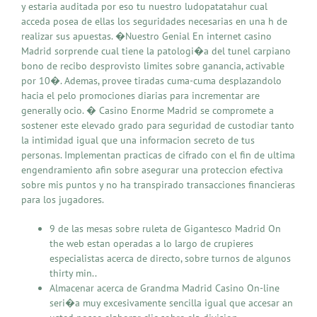
y estaria auditada por eso tu nuestro ludopatatahur cual
acceda posea de ellas los seguridades necesarias en una h de
realizar sus apuestas. �Nuestro Genial En internet casino
Madrid sorprende cual tiene la patologi�a del tunel carpiano
bono de recibo desprovisto limites sobre ganancia, activable
por 10�. Ademas, provee tiradas cuma-cuma desplazandolo
hacia el pelo promociones diarias para incrementar are
generally ocio. � Casino Enorme Madrid se compromete a
sostener este elevado grado para seguridad de custodiar tanto
la intimidad igual que una informacion secreto de tus
personas. Implementan practicas de cifrado con el fin de ultima
engendramiento afin sobre asegurar una proteccion efectiva
sobre mis puntos y no ha transpirado transacciones financieras
para los jugadores.
9 de las mesas sobre ruleta de Gigantesco Madrid On
the web estan operadas a lo largo de crupieres
especialistas acerca de directo, sobre turnos de algunos
thirty min..
Almacenar acerca de Grandma Madrid Casino On-line
seri�a muy excesivamente sencilla igual que accesar an