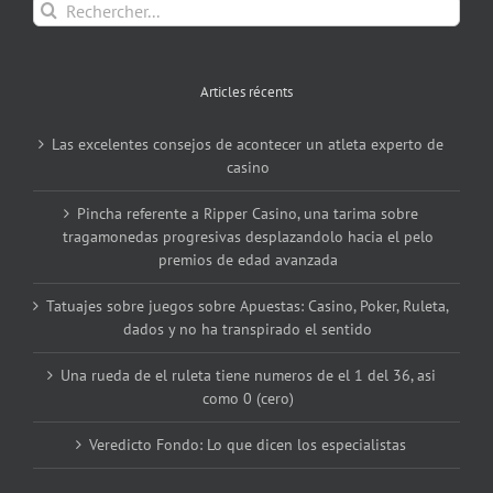
Rechercher:
Articles récents
Las excelentes consejos de acontecer un atleta experto de
casino
Pincha referente a Ripper Casino, una tarima sobre
tragamonedas progresivas desplazandolo hacia el pelo
premios de edad avanzada
Tatuajes sobre juegos sobre Apuestas: Casino, Poker, Ruleta,
dados y no ha transpirado el sentido
Una rueda de el ruleta tiene numeros de el 1 del 36, asi
como 0 (cero)
Veredicto Fondo: Lo que dicen los especialistas