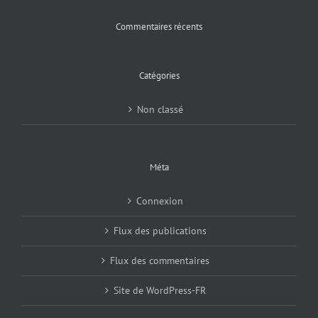
Commentaires récents
Catégories
Non classé
Méta
Connexion
Flux des publications
Flux des commentaires
Site de WordPress-FR