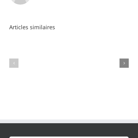
Articles similaires