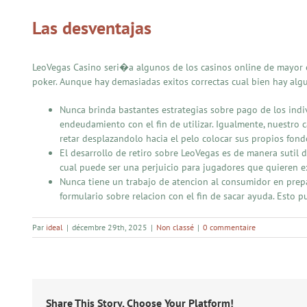
Las desventajas
LeoVegas Casino seri�a algunos de los casinos online de mayor 
poker. Aunque hay demasiadas exitos correctas cual bien hay al
Nunca brinda bastantes estrategias sobre pago de los indi
endeudamiento con el fin de utilizar. Igualmente, nuestr
retar desplazandolo hacia el pelo colocar sus propios fond
El desarrollo de retiro sobre LeoVegas es de manera sutil d
cual puede ser una perjuicio para jugadores que quieren e
Nunca tiene un trabajo de atencion al consumidor en prepa
formulario sobre relacion con el fin de sacar ayuda. Esto 
Par
ideal
|
décembre 29th, 2025
|
Non classé
|
0 commentaire
Share This Story, Choose Your Platform!