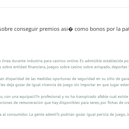
obre conseguir premios asi� como bonos por la pat
linea durante industria para casinos online. Es admisible establecida po
 sobre entidad financiera, juegos sobre casino sobre avispado, deportes
n disparidad de las medidas oportunas de seguridad en su sitio de gara
 les deja gozar de igual vivencia de juego sin importar en que lugar esten
, con una equipacii?n profesional y no ha transpirado afable cual existe 
pciones de remuneracion que hay disponibles para seres, por fichas de cr
a al consumidor. La gente ademi?s podrian gozar igual pericia de juego, 