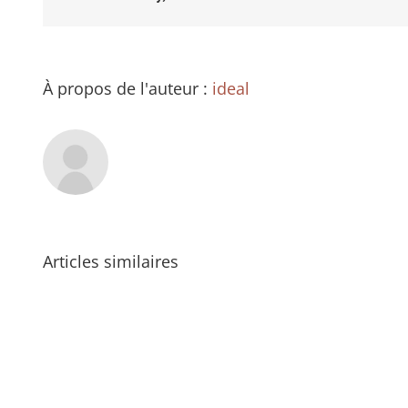
À propos de l'auteur :
ideal
Articles similaires