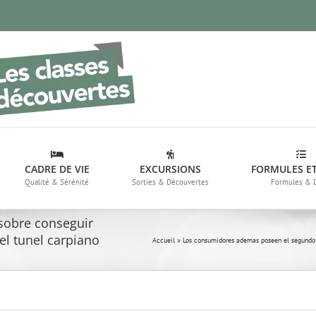
CADRE DE VIE
EXCURSIONS
FORMULES ET
Qualité & Sérénité
Sorties & Découvertes
Formules & 
sobre conseguir
l tunel carpiano
Accueil
»
Los consumidores ademas poseen el segundo 