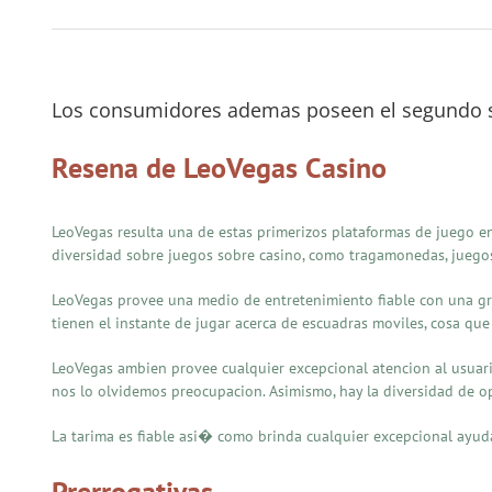
Los consumidores ademas poseen el segundo s
Resena de LeoVegas Casino
LeoVegas resulta una de estas primerizos plataformas de juego en 
diversidad sobre juegos sobre casino, como tragamonedas, juegos
LeoVegas provee una medio de entretenimiento fiable con una gra
tienen el instante de jugar acerca de escuadras moviles, cosa que
LeoVegas ambien provee cualquier excepcional atencion al usuario
nos lo olvidemos preocupacion. Asimismo, hay la diversidad de o
La tarima es fiable asi� como brinda cualquier excepcional ayud
Prerrogativas