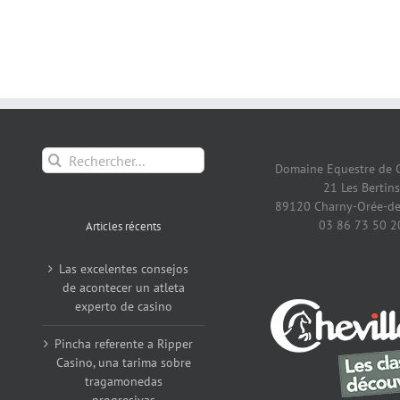
Rechercher:
Domaine Equestre de 
21 Les Bertins
89120 Charny-Orée-de
03 86 73 50 2
Articles récents
Las excelentes consejos
de acontecer un atleta
experto de casino
Pincha referente a Ripper
Casino, una tarima sobre
tragamonedas