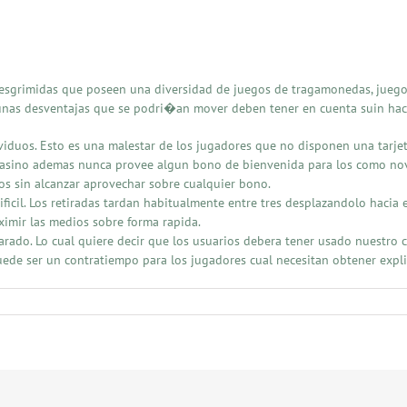
esgrimidas que poseen una diversidad de juegos de tragamonedas, juegos
gunas desventajas que se podri�an mover deben tener en cuenta suin hac
viduos. Esto es una malestar de los jugadores que no disponen una tarjet
o casino ademas nunca provee algun bono de bienvenida para los como nov
os sin alcanzar aprovechar sobre cualquier bono.
ificil. Los retiradas tardan habitualmente entre tres desplazandolo hacia e
ximir las medios sobre forma rapida.
rado. Lo cual quiere decir que los usuarios debera tener usado nuestro c
puede ser un contratiempo para los jugadores cual necesitan obtener expl